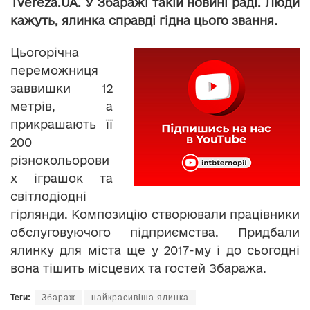
Tvereza.UA. У Збаражі такій новині раді. Люди
кажуть, ялинка справді гідна цього звання.
Цьогорічна
переможниця
заввишки 12
метрів, а
прикрашають її
200
різнокольорови
х іграшок та
світлодіодні
гірлянди. Композицію створювали працівники
обслуговуючого підприємства. Придбали
ялинку для міста ще у 2017-му і до сьогодні
вона тішить місцевих та гостей Збаража.
Теги:
Збараж
найкрасивіша ялинка