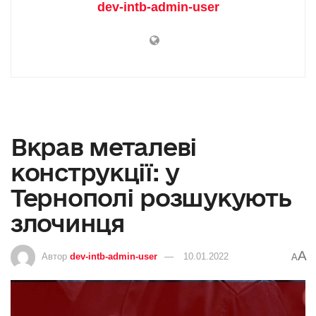
dev-intb-admin-user
Вкрав металеві
конструкції: у
Тернополі розшукують
злочинця
A
Автор
dev-intb-admin-user
10.01.2022
A