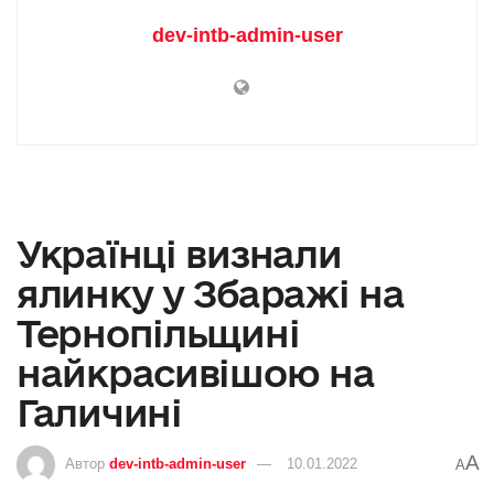
dev-intb-admin-user
Українці визнали
ялинку у Збаражі на
Тернопільщині
найкрасивішою на
Галичині
A
Автор
dev-intb-admin-user
10.01.2022
A