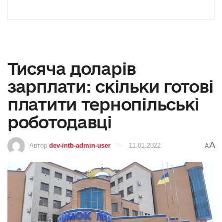
Тисяча доларів
зарплати: скільки готові
платити тернопільські
роботодавці
A
Автор
dev-intb-admin-user
11.01.2022
A