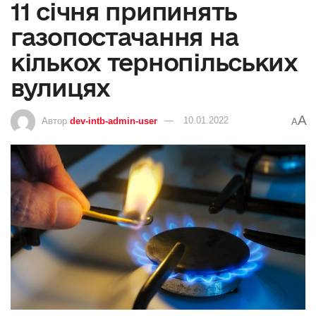
11 січня припинять
газопостачання на
кількох тернопільських
вулицях
A
Автор
dev-intb-admin-user
10.01.2022
A