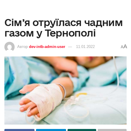
Сім’я отруїлася чадним
газом у Тернополі
A
Автор
dev-intb-admin-user
11.01.2022
A