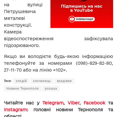
на вулиці
Петрушевича
металеві
конструкції.
Камера
відеоспостереження зафіксувала
підозрюваного.
Якщо ви володієте будь-якою інформацією
телефонуйте за номерами (098)-829-82-80,
27-11-70 або на лінію «102».
Теги:
злодій
злочинець
крадіжки
Новини Тернополя
розшук
Читайте нас у
Telegram
,
Viber
,
Facebook
та
Instagram
: головні новини Тернополя та
області.