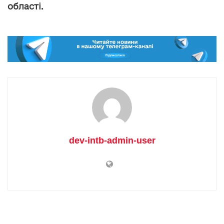
області.
dev-intb-admin-user