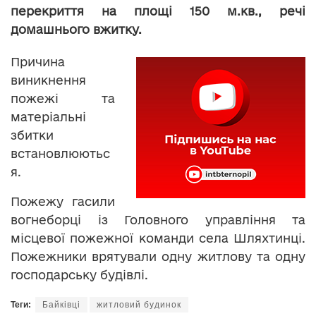
перекриття на площі 150 м.кв., речі
домашнього вжитку.
Причина
виникнення
пожежі та
матеріальні
збитки
встановлюютьс
я.
Пожежу гасили
вогнеборці із Головного управління та
місцевої пожежної команди села Шляхтинці.
Пожежники врятували одну житлову та одну
господарську будівлі.
Теги:
Байківці
житловий будинок