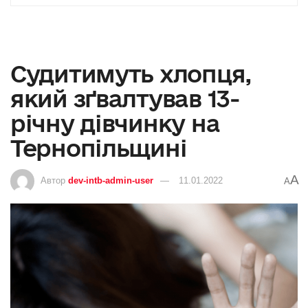
Судитимуть хлопця,
який зґвалтував 13-
річну дівчинку на
Тернопільщині
A
Автор
dev-intb-admin-user
11.01.2022
A