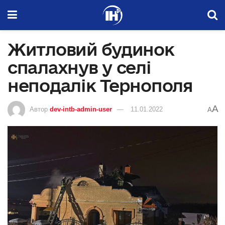
Житловий будинок
спалахнув у селі
неподалік Тернополя
A
Автор
dev-intb-admin-user
11.01.2022
A