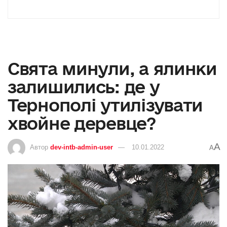
Свята минули, а ялинки
залишились: де у
Тернополі утилізувати
хвойне деревце?
A
Автор
dev-intb-admin-user
10.01.2022
A