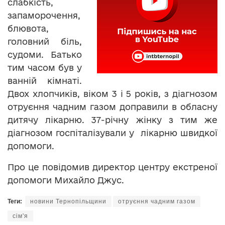
слабкість,
запаморочення,
блювота,
головний біль,
судоми. Батько
тим часом був у
ванній кімнаті.
Двох хлопчиків, віком 3 і 5 років, з діагнозом
отруєння чадним газом доправили в обласну
дитячу лікарню. 37-річну жінку з тим же
діагнозом госпіталізували у лікарню швидкої
допомоги.
Про це повідомив директор центру екстреної
допомоги Михайло Джус.
Теги:
новини Тернопільщини
отруєння чадним газом
сім'я