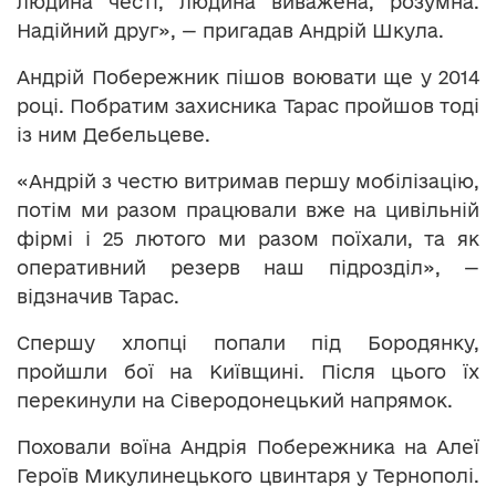
людина честі, людина виважена, розумна.
Надійний друг», — пригадав Андрій Шкула.
Андрій Побережник пішов воювати ще у 2014
році. Побратим захисника Тарас пройшов тоді
із ним Дебельцеве.
«Андрій з честю витримав першу мобілізацію,
потім ми разом працювали вже на цивільній
фірмі і 25 лютого ми разом поїхали, та як
оперативний резерв наш підрозділ», —
відзначив Тарас.
Спершу хлопці попали під Бородянку,
пройшли бої на Київщині. Після цього їх
перекинули на Сіверодонецький напрямок.
Поховали воїна Андрія Побережника на Алеї
Героїв Микулинецького цвинтаря у Тернополі.