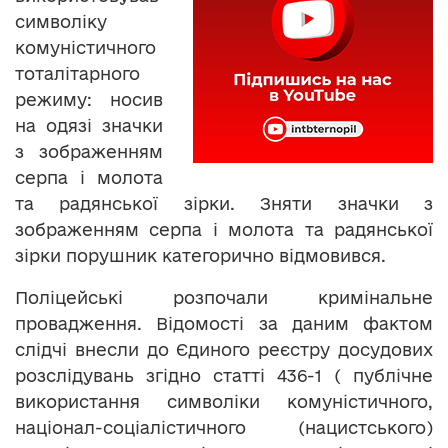
символіку
комуністичного
тоталітарного
режиму: носив
на одязі значки
з зображенням
серпа і молота
та радянської зірки. Зняти значки з
зображенням серпа і молота та радянської
зірки порушник категорично відмовився.
Поліцейські розпочали кримінальне
провадження. Відомості за даним фактом
слідчі внесли до Єдиного реєстру досудових
розслідувань згідно статті 436-1 ( публічне
використання символіки комуністичного,
націонал-соціалістичного (нацистського)