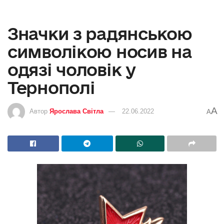
Значки з радянською
символікою носив на
одязі чоловік у
Тернополі
A
Автор
Ярослава Світла
22.06.2022
A