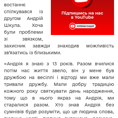
востаннє
спілкувався із
другом Андрій
Шкула. Хоча
були проблеми
зі звязком,
захисник завжди знаходив можливість
зв’язатись із близькими.
«Андрія я знаю з 13 років. Разом вчилися
потім нас життя звело, він у мене був
дружбою на весіллі і відтоді ми вже мали
тривали дружбу. Мали добру традицію
кожного року святкувати день народження,
тому що в нього якраз на Андрія, ми
старалися разом. Хто знав Андрія без
сумнівів буде розуміти, що це людина слова,