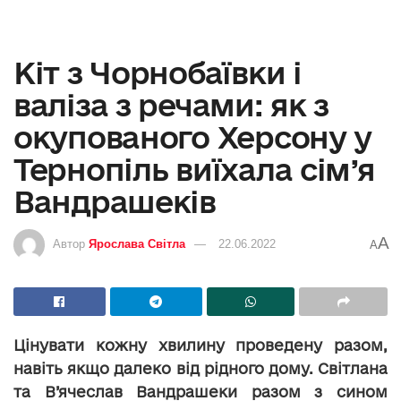
Кіт з Чорнобаївки і
валіза з речами: як з
окупованого Херсону у
Тернопіль виїхала сім’я
Вандрашеків
A
Автор
Ярослава Світла
22.06.2022
A
Цінувати кожну хвилину проведену разом,
навіть якщо далеко від рідного дому. Світлана
та В’ячеслав Вандрашеки разом з сином