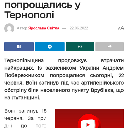
попрощались у
Тернополі
A
Автор
Ярослава Світла
22.06.2022
A
Тернопільщина продовжує втрачати
найкращих. Із захисником України Андрієм
Побережником попрощалися сьогодні, 22
червня. Воїн загинув під час артилерійського
обстрілу біля населеного пункту Врубівка, що
на Луганщині.
Воїн загинув 18
червня. За три
дні до того