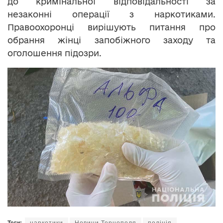
до кримінальної відповідальності за
незаконні операції з наркотиками.
Правоохоронці вирішують питання про
обрання жінці запобіжного заходу та
оголошення підозри.
Теги:
наркотики
Новини Тернополя
поліція