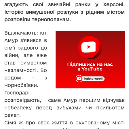
згадують свої звичайні ранки у Херсоні.
Історію вимушеної розлуки з рідним містом
розповіли тернополянам.
Відзначають: кіт
Амур з’явився в
сім’ї задовго до
війни, але вже
став символом
незламності. Бо
родом – з
Чорнобаївки.
Господарі
розповідають, саме Амур першим відчував
небезпеку перед вибухами чи прильотом
рекет.
Сімя ж про своє життя в окупованому місті