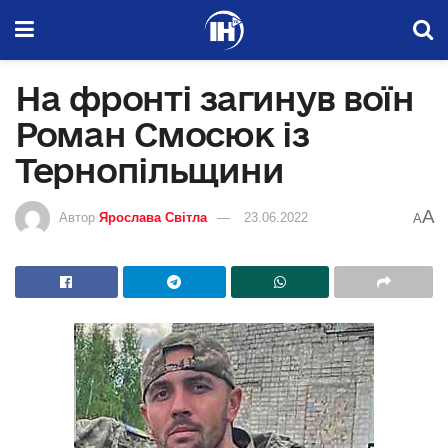
На фронті загинув воїн
Роман Смосюк із
Тернопільщини
A
Автор
Ярослава Світла
23.06.2022
A