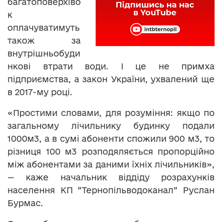
багатоповерхіво
к
оплачуватимуть
також за
внутрішньобуди
нкові втрати води. І це не примха
підприємства, а закон України, ухвалений ще
в 2017-му році.
«Простими словами, для розуміння: якщо по
загальному лічильнику будинку подали
1000м3, а в сумі абоненти спожили 900 м3, то
різниця 100 м3 розподяляється пропорційно
між абонентами за даними їхніх лічильників»,
— каже начальник віддіду розрахунків
населення КП “Тернопільводоканал” Руслан
Бурмас.