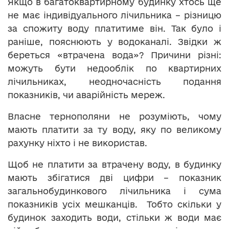
Якщо в багатоквартирному будинку хтось ще
не має індивідуального лічильника – різницю
за спожиту воду платитиме він. Так було і
раніше, пояснюють у водоканалі. Звідки ж
береться «втрачена вода»? Причини різні:
можуть бути недооблік по квартирних
лічильниках, неодночасність подання
показників, чи аварійність мереж.
Власне тернополяни не розуміють, чому
мають платити за ту воду, яку по великому
рахунку ніхто і не використав.
Щоб не платити за втрачену воду, в будинку
мають збігатися дві цифри – показник
загальнобудинкового лічильника і сума
показників усіх мешканців. Тобто скільки у
будинок заходить води, стільки ж води має