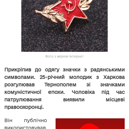
Фото з мережі Інтернет
Прикріпив до одягу значки з радянськими
символами. 25-річний молодик з Харкова
розгулював Тернополем зі значками
комуністичної епохи. Чоловіка під час
патрулювання виявили місцеві
правоохоронці.
Він публічно
використовував