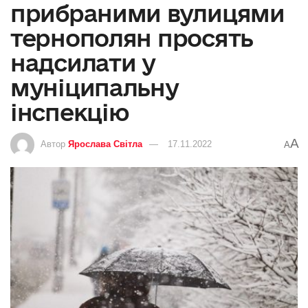
прибраними вулицями
тернополян просять
надсилати у
муніципальну
інспекцію
A
Автор
Ярослава Світла
17.11.2022
A