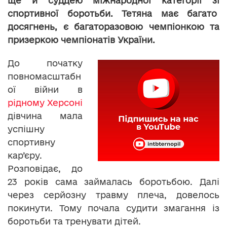
ще й суддею міжнародної категорії зі
спортивної боротьби. Тетяна має багато
досягнень, є багаторазовою чемпіонкою та
призеркою чемпіонатів України.
До початку
повномасштабн
ої війни в
рідному Херсоні
дівчина мала
успішну
спортивну
кар’єру.
Розповідає, до
23 років сама займалась боротьбою. Далі
через серйозну травму плеча, довелось
покинути. Тому почала судити змагання із
боротьби та тренувати дітей.