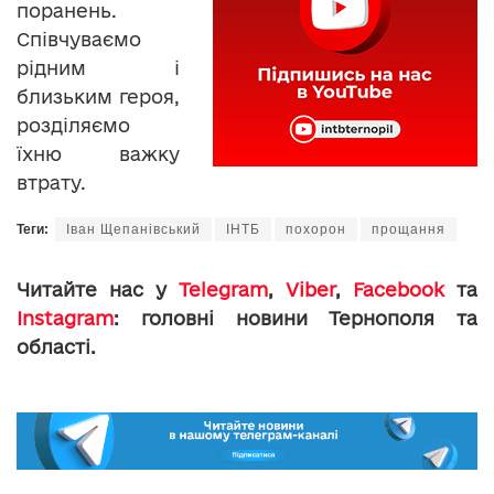
поранень.
Співчуваємо
рідним і
близьким героя,
розділяємо
їхню важку
втрату.
Теги:
Іван Щепанівський
ІНТБ
похорон
прощання
Читайте нас у
Telegram
,
Viber
,
Facebook
та
Instagram
: головні новини Тернополя та
області.