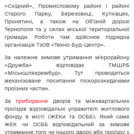
«Східний», Промисловому районі і районі
Старого Парку, Березовиці, Кутківцях,
Пронятині, а також на Об’їзній дорозі
Тернополя та у селах міської територіальної
громади. Роботи там здійснює підрядна
організація ТзОВ «Техно-Буд-Центр».
За належне зимове утримання мікрорайону
«Дружба» відповідає ТМШРБ
«Міськшляхрембуд». Тут проводиться
механізоване посипання піскорозкидачами
проїзних частин.
За
прибирання
дворів та міжквартальних
проїздів відповідальні управителі житлового
фонду в місті (ЖЕКи та ОСББ). Який саме
ЖЕК чи ОСББ відповідальний за зимове
утримання того чи іншого двору або проїзду у