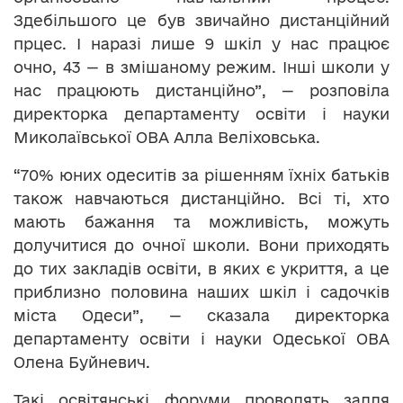
Здебільшого це був звичайно дистанційний
прцес. І наразі лише 9 шкіл у нас працює
очно, 43 — в змішаному режим. Інші школи у
нас працюють дистанційно”, — розповіла
директорка департаменту освіти і науки
Миколаївської ОВА Алла Веліховська.
“70% юних одеситів за рішенням їхніх батьків
також навчаються дистанційно. Всі ті, хто
мають бажання та можливість, можуть
долучитися до очної школи. Вони приходять
до тих закладів освіти, в яких є укриття, а це
приблизно половина наших шкіл і садочків
міста Одеси”, — сказала директорка
департаменту освіти і науки Одеської ОВА
Олена Буйневич.
Такі освітянські форуми проводять задля