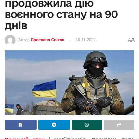
продовжила дію
воєнного стану на 90
днів
A
Автор
Ярослава Світла
16.11.2022
A