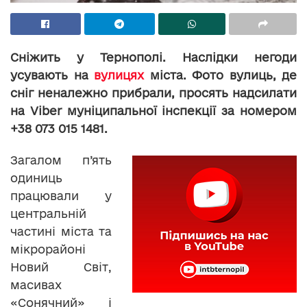
Сніжить у Тернополі. Наслідки негоди
усувають на
вулицях
міста. Фото вулиць, де
сніг неналежно прибрали, просять надсилати
на Viber муніципальної інспекції за номером
+38 073 015 1481.
Загалом п’ять
одиниць
працювали у
центральній
частині міста та
мікрорайоні
Новий Світ,
масивах
«Сонячний» і