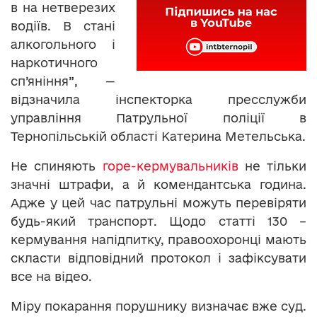
в на нетверезих
водіїв. В стані
алкогольного і
наркотичного
сп’яніння”, —
відзначила інспекторка пресслужби
управління Патрульної поліції в
Тернопільській області Катерина Метельська.
Не спиняють
горе-кермувальників
не тільки
значні штрафи, а й комендантська година.
Адже у цей час патрульні можуть перевіряти
будь-який транспорт. Щодо статті 130 –
кермування напідпитку, правоохоронці мають
скласти відповідний протокол і зафіксувати
все на відео.
Міру покарання порушнику визначає вже суд.