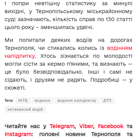
І попри невтішну статистику за минулі
вихідні, у Тернопільському міськрайонному
суді зазначають, кількість справ по 130 статті
цього року – зменшилась удвічі.
Ми попитали деяких водіїв на дорогах
Тернополя, чи стикались колись із
водінням
напідпитку
. Хтось зізнається по молодості
могли сісти за кермо п’яними, та визнають —
це було безвідповідально. Інші і самі не
сідають, і друзям не радять. Подробиці — у
сюжеті.
Теги:
ІНТБ
водіння
водіння напідпитку
ДТП
нетверезий водій
Читайте нас у
Telegram
,
Viber
,
Facebook
та
Instagram
: головні новини Тернополя та