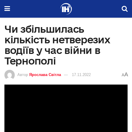
Чи збільшилась
кількість нетверезих
водіїв у час війни в
Тернополі
A
Автор
Ярослава Світла
17.11.2022
A