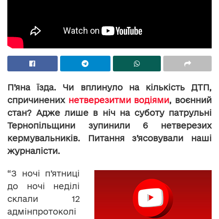
П’яна їзда. Чи вплинуло на кількість ДТП,
спричинених
нетверезитми водіями
, воєнний
стан? Адже лише в ніч на суботу патрульні
Тернопільщини зупинили 6 нетверезих
кермувальників. Питання з’ясовували наші
журналісти.
“З ночі п’ятниці
до ночі неділі
склали 12
адмінпротоколі